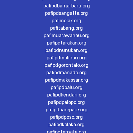
pafipdbanjarbaru.org
pafipdsangatta.org
pafimelak.org
pafitabang.org
pafimuarawahau.org
pafipdtarakan.org
pafipdnunukan.org
pafipdmalinau.org
pafipdgorontalo.org
pafipdmanado.org
pafipdmakassar.org
pafipdpalu.org
pafipdkendari.org
pafipdpalopo.org
pafipdparepare.org
pafipdposo.org
pafipdkolaka.org
pafipdternate.org