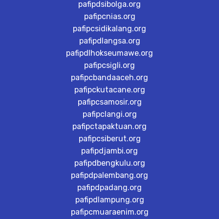
pafipdsibolga.org
pafipcnias.org
pafipcsidikalang.org
pafipdlangsa.org
pafipdlhokseumawe.org
pafipcsigli.org
pafipcbandaaceh.org
pafipckutacane.org
pafipcsamosir.org
pafipclangi.org
pafipctapaktuan.org
pafipcsiberut.org
pafipdjambi.org
pafipdbengkulu.org
pafipdpalembang.org
pafipdpadang.org
pafipdlampung.org
pafipcmuaraenim.org