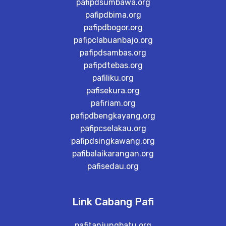
pafipdsumbawa.org
pafipdbima.org
pafipdbogor.org
pafipclabuanbajo.org
pafipdsambas.org
pafipdtebas.org
pafiliku.org
pafisekura.org
pafiriam.org
pafipdbengkayang.org
pafipcselakau.org
pafipdsingkawang.org
pafibalaikarangan.org
pafisedau.org
Link Cabang Pafi
pafitanjungbatu.org